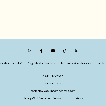
 está mi pedido?
Preguntas Frecuentes
Términos y Condiciones
Cambio
541131772817
1131772817
contacto@vacalincomoencasa.com
Hidalgo 957 Ciudad Autónoma de Buenos Aires