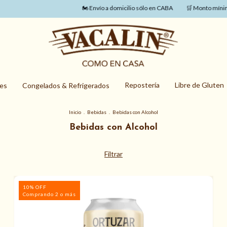
🏍️ Envío a domicilio sólo en CABA
🛒 Monto mínimo de
Repostería
Libre de Gluten
nes
Congelados & Refrigerados
Inicio
.
Bebidas
.
Bebidas con Alcohol
Bebidas con Alcohol
Filtrar
10% OFF
Comprando 2 o más