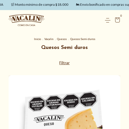
🛒 Monto mínimo de compra $18.000
🏍️ Envío bonificado en compras super
0
Inicio
.
Vacalin
.
Quesos
.
Quesos Semi duros
Quesos Semi duros
Filtrar