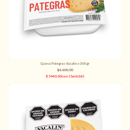
Queso Pategras Vacalin x 300 gr
$6.600,00