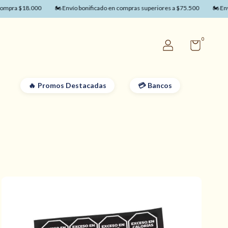
pra $18.000
🏍️ Envío bonificado en compras superiores a $75.500
🏍️ Envío
0
Promos Destacadas
Bancos