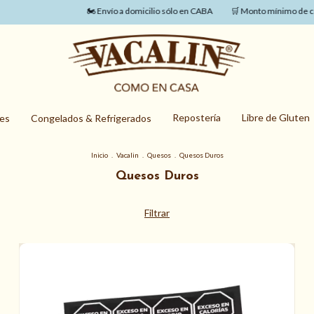
🏍️ Envío a domicilio sólo en CABA
🛒 Monto mínimo de com
Repostería
Libre de Gluten
nes
Congelados & Refrigerados
Inicio
.
Vacalin
.
Quesos
.
Quesos Duros
Quesos Duros
Filtrar