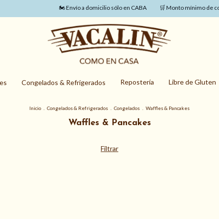
🏍️ Envío a domicilio sólo en CABA
🛒 Monto mínimo de com
Repostería
Libre de Gluten
nes
Congelados & Refrigerados
Inicio
.
Congelados & Refrigerados
.
Congelados
.
Waffles & Pancakes
Waffles & Pancakes
Filtrar