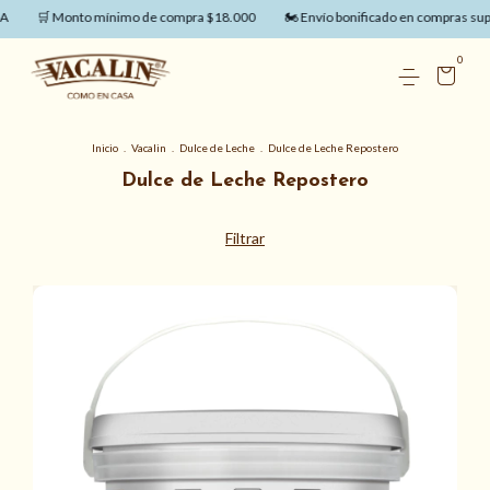
🛒 Monto mínimo de compra $18.000
🏍️ Envío bonificado en compras supe
0
Inicio
.
Vacalin
.
Dulce de Leche
.
Dulce de Leche Repostero
Dulce de Leche Repostero
Filtrar