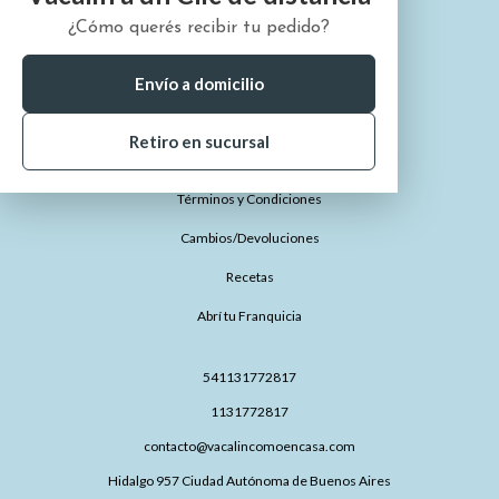
¿Cómo querés recibir tu pedido?
¿Quiénes somos?
¿Cómo comprar?
Envío a domicilio
¿Dónde está mi pedido?
Retiro en sucursal
Preguntas Frecuentes
Términos y Condiciones
Cambios/Devoluciones
Recetas
Abrí tu Franquicia
541131772817
1131772817
contacto@vacalincomoencasa.com
Hidalgo 957 Ciudad Autónoma de Buenos Aires