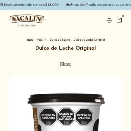
Monto mínimo de compra $18.000
🏍️ Envío bonificado en compras superiores a
0
Inicio
.
Vacalin
.
Dulce de Leche
.
Dulce de Leche Original
Dulce de Leche Original
Filtrar