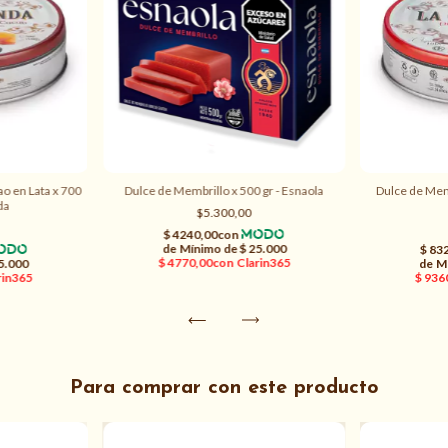
ao en Lata x 700
Dulce de Membrillo x 500 gr - Esnaola
Dulce de Memb
da
$5.300,00
Para comprar con este producto