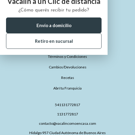
Vacalin a un Clic de distancia
¿Cómo querés recibir tu pedido?
¿Quiénes somos?
¿Cómo comprar?
Envío a domicilio
¿Dónde está mi pedido?
Retiro en sucursal
Preguntas Frecuentes
Términos y Condiciones
Cambios/Devoluciones
Recetas
Abrí tu Franquicia
541131772817
1131772817
contacto@vacalincomoencasa.com
Hidalgo 957 Ciudad Autónoma de Buenos Aires