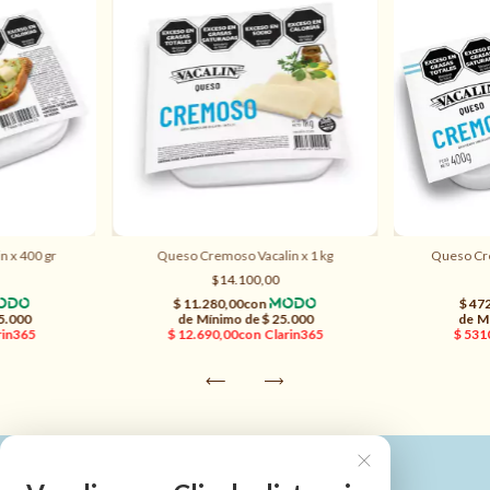
n x 400 gr
Queso Cremoso Vacalin x 1 kg
Queso Cre
$14.100,00