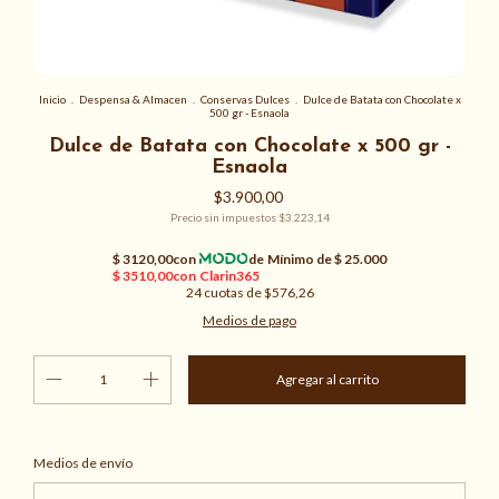
Inicio
.
Despensa & Almacen
.
Conservas Dulces
.
Dulce de Batata con Chocolate x
500 gr - Esnaola
Dulce de Batata con Chocolate x 500 gr -
Esnaola
$3.900,00
Precio sin impuestos
$3.223,14
24
cuotas de
$576,26
Medios de pago
Cambiar CP
Entregas para el CP:
Medios de envío