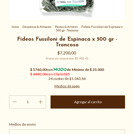
Inicio
.
Despensa & Almacen
.
Pastas & Arroces
.
Fideos Fussiloni de Espinaca x
500 gr - Troncoso
Fideos Fussiloni de Espinaca x 500 gr -
Troncoso
$7.200,00
Precio sin impuestos
$5.950,41
24
cuotas de
$1.063,86
Medios de pago
Cambiar CP
Entregas para el CP:
Medios de envío