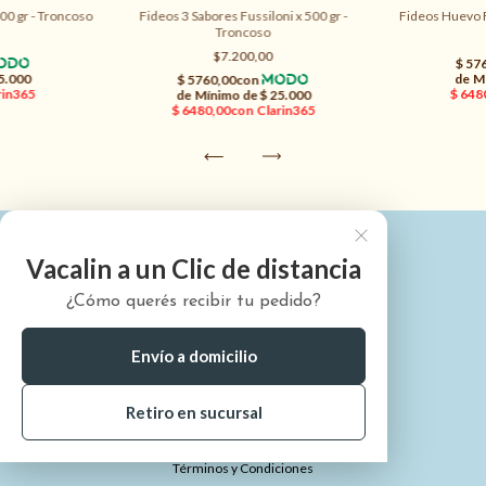
00 gr - Troncoso
Fideos 3 Sabores Fussiloni x 500 gr -
Fideos Huevo F
Troncoso
$7.200,00
Vacalin a un Clic de distancia
¿Cómo querés recibir tu pedido?
¿Quiénes somos?
¿Cómo comprar?
Envío a domicilio
¿Dónde está mi pedido?
Retiro en sucursal
Preguntas Frecuentes
Términos y Condiciones