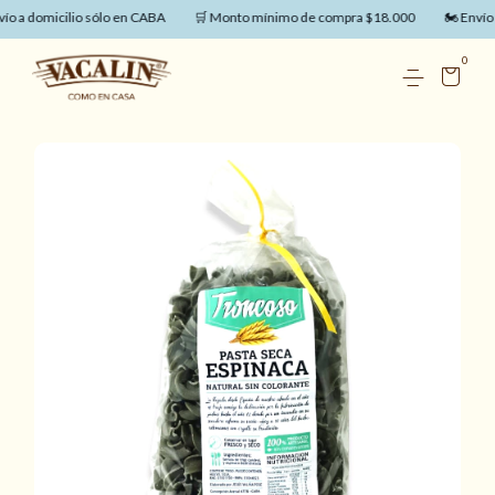
ío a domicilio sólo en CABA
🛒 Monto mínimo de compra $18.000
🏍️ Envío 
0