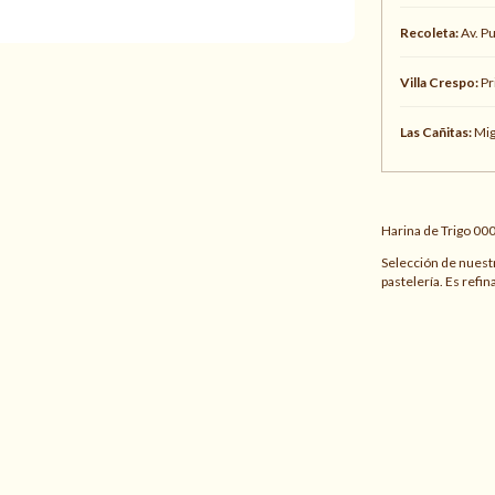
Recoleta:
Av. P
Villa Crespo:
Pr
Las Cañitas:
Mig
Harina de Trigo 00
Selección de nuestr
pastelería. Es refina