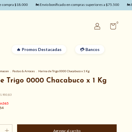
pra $18.000
🏍️ Envío bonificado en compras superiores a $75.500
🏍️ Envío
0
Promos Destacadas
Bancos
lmacen
.
Pastas & Arroces
.
Harina de Trigo 0000 Chacabuco x 1 Kg
e Trigo 0000 Chacabuco x 1 Kg
1.900,83
84