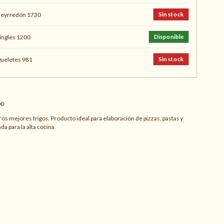
Sin stock
ueyrredón 1730
Disponible
ingles 1200
Sin stock
ueletes 981
00
os mejores trigos. Producto ideal para elaboración de pizzas, pastas y
da para la alta cocina.