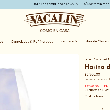
🏍️ Envío a domicilio sólo en CABA
🛒 Monto mínimo de com
Repostería
Libre de Gluten
nes
Congelados & Refrigerados
Inicio
.
Despensa & A
Harina d
$2.300,00
Precio sin impuestos
$
24
cuotas de
$339,
Medios de pago