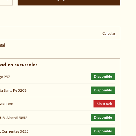
Cambiar CP
:
Calcular
tal
dad en sucursales
Disponible
go 957
Disponible
a Santa Fe 5208
Sin stock
s 3800
Disponible
J. B. Alberdi 5852
Disponible
. Corrientes 5655