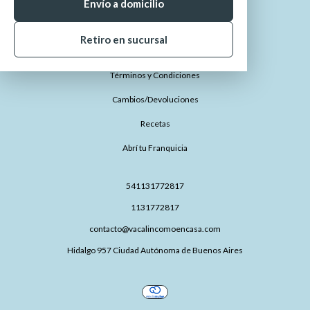
¿Cómo comprar?
Envío a domicilio
¿Dónde está mi pedido?
Retiro en sucursal
Preguntas Frecuentes
Términos y Condiciones
Cambios/Devoluciones
Recetas
Abrí tu Franquicia
541131772817
1131772817
contacto@vacalincomoencasa.com
Hidalgo 957 Ciudad Autónoma de Buenos Aires