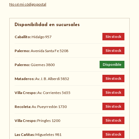
No sé mi código postal
Disponibilidad en sucursales
Sin stock
Caballito:
Hidalgo 957
Sin stock
Palermo:
Avenida Santa Fe 5208
Disponible
Palermo:
Güemes 3800
Sin stock
Mataderos:
Av. J. B. Alberdi 5852
Sin stock
Villa Crespo:
Av. Corrientes 5655
Sin stock
Recoleta:
Av. Pueyrredón 1730
Sin stock
Villa Crespo:
Pringles 1200
Sin stock
Las Cañitas:
Migueletes 981