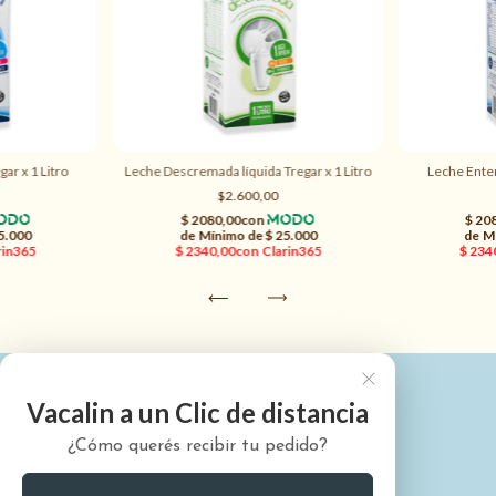
gar x 1 Litro
Leche Descremada líquida Tregar x 1 Litro
Leche Entera
$2.600,00
Vacalin a un Clic de distancia
¿Cómo querés recibir tu pedido?
¿Quiénes somos?