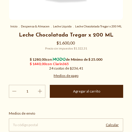
Inicio
.
Despensa & Almacen
.
Leche Líquida
.
Leche Chocolatada Tregar x 200 ML
Leche Chocolatada Tregar x 200 ML
$1.600,00
Precio sin impuestos
$1.322,31
24
cuotas de
$236,41
Medios de pago
Cambiar CP
Entregas para el CP:
Medios de envío
Calcular