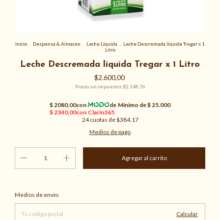
Inicio
.
Despensa & Almacen
.
Leche Líquida
.
Leche Descremada líquida Tregar x 1
Litro
Leche Descremada líquida Tregar x 1 Litro
$2.600,00
Precio sin impuestos
$2.148,76
24
cuotas de
$384,17
Medios de pago
Cambiar CP
Entregas para el CP:
Medios de envío
Calcular