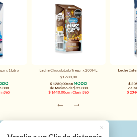
gar x 1 Litro
Leche Chocolatada Tregar x 200 ML
Leche Entera
$1.600,00
Vacalin a un Clic de distancia