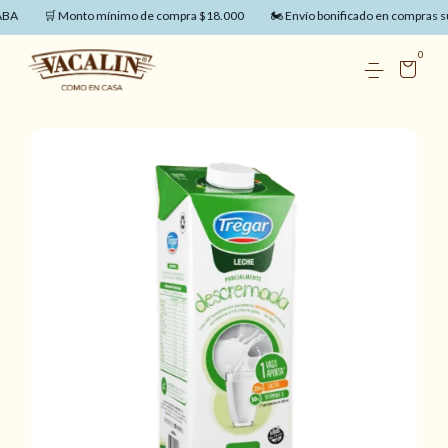
ABA
🛒 Monto mínimo de compra $18.000
🏍️ Envío bonificado en compras s
0