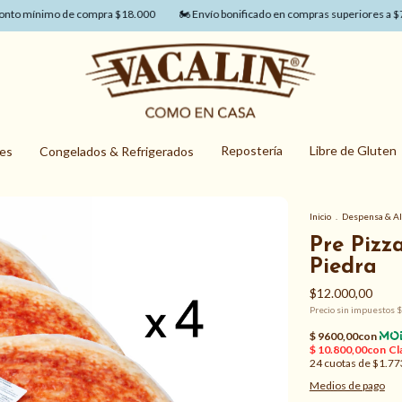
ínimo de compra $18.000
🏍️ Envío bonificado en compras superiores a $75.50
Repostería
Libre de Gluten
nes
Congelados & Refrigerados
Inicio
.
Despensa & A
Pre Pizz
Piedra
$12.000,00
Precio sin impuestos
$
24
cuotas de
$1.77
Medios de pago