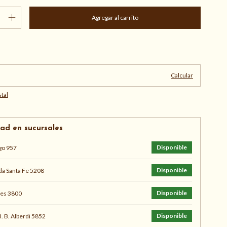
Cambiar CP
:
Calcular
tal
dad en sucursales
Disponible
go 957
Disponible
a Santa Fe 5208
Disponible
s 3800
Disponible
J. B. Alberdi 5852