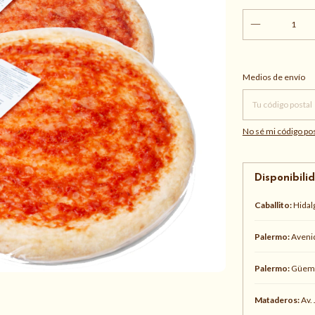
Entregas para el CP
Medios de envío
No sé mi código pos
Disponibili
Caballito:
Hidal
Palermo:
Avenid
Palermo:
Güeme
Mataderos:
Av. 