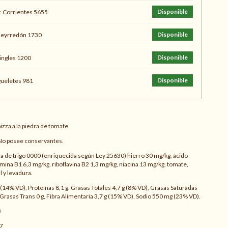
Disponible
. Corrientes 5655
Disponible
ueyrredón 1730
Disponible
ingles 1200
Disponible
ueletes 981
zza a la piedra de tomate.
 No posee conservantes.
a de trigo 0000 (enriquecida según Ley 25630) hierro 30 mg/kg, ácido
iamina B1 6,3 mg/kg, riboflavina B2 1,3 mg/kg, niacina 13 mg/kg, tomate,
l y levadura.
(14% VD), Proteínas 8,1 g, Grasas Totales 4,7 g (8% VD), Grasas Saturadas
Grasas Trans 0 g, Fibra Alimentaria 3,7 g (15% VD), Sodio 550 mg (23% VD).
3
7