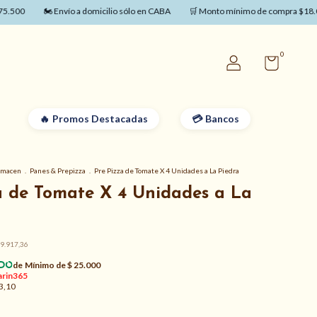
0
🏍️ Envío a domicilio sólo en CABA
🛒 Monto mínimo de compra $18.000
0
Promos Destacadas
Bancos
lmacen
.
Panes & Prepizza
.
Pre Pizza de Tomate X 4 Unidades a La Piedra
a de Tomate X 4 Unidades a La
9.917,36
3,10