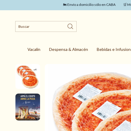
🏍️ Envío a domicilio sólo en CABA
🛒 Monto m
Vacalin
Despensa & Almacén
Bebidas e Infusio