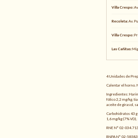
Villa Crespo:
Av
Recoleta:
Av. P
Villa Crespo:
Pr
Las Cañitas:
Mig
4 Unidades de Prepi
Calentar el horno.
Ingredientes: Harin
fólico 2,2 mg/kg, t
aceite de girasol, sa
Carbohidratos 43 g 
1,6 mg/kg (7% VD), 
RNE N° 02-034.71
RNPA N° 02-58583