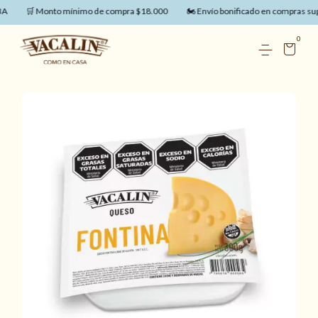
A
🛒 Monto mínimo de compra $18.000
🏍️ Envío bonificado en compras sup
0