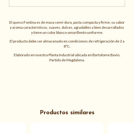
El queso Fontina es de masa semi-dura, pasta compacta y firme, su sabor
y aroma característicos, suaves, dulces, agradables y bien desarrollados
y tiene un color blanco-amarillento uniforme.
El producto debe ser almacenado en condiciones de refrigeración de 2 a
8ºC.
Elaborado en nuestra Planta Industrial ubicada en Bartolome Bavio.
Partido de Magdalena.
Productos similares