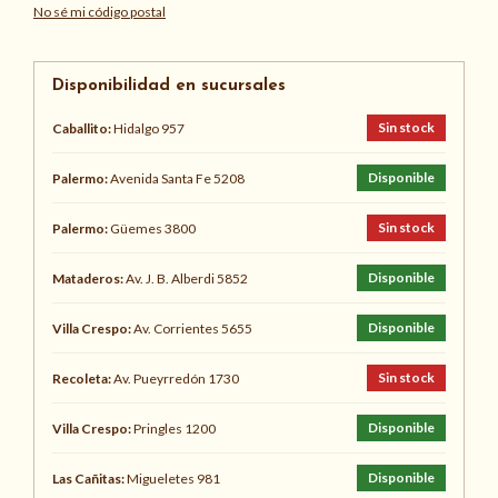
No sé mi código postal
Disponibilidad en sucursales
Sin stock
Caballito:
Hidalgo 957
Disponible
Palermo:
Avenida Santa Fe 5208
Sin stock
Palermo:
Güemes 3800
Disponible
Mataderos:
Av. J. B. Alberdi 5852
Disponible
Villa Crespo:
Av. Corrientes 5655
Sin stock
Recoleta:
Av. Pueyrredón 1730
Disponible
Villa Crespo:
Pringles 1200
Disponible
Las Cañitas:
Migueletes 981