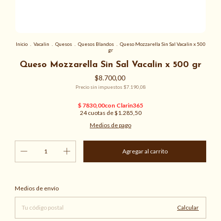
Inicio
.
Vacalin
.
Quesos
.
Quesos Blandos
.
Queso Mozzarella Sin Sal Vacalin x 500
gr
Queso Mozzarella Sin Sal Vacalin x 500 gr
$8.700,00
Precio sin impuestos
$7.190,08
24
cuotas de
$1.285,50
Medios de pago
Cambiar CP
Entregas para el CP:
Medios de envío
Calcular