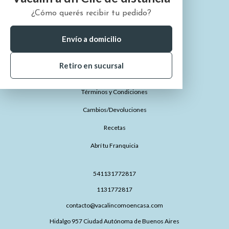
¿Cómo querés recibir tu pedido?
¿Quiénes somos?
¿Cómo comprar?
Envío a domicilio
¿Dónde está mi pedido?
Retiro en sucursal
Preguntas Frecuentes
Términos y Condiciones
Cambios/Devoluciones
Recetas
Abrí tu Franquicia
541131772817
1131772817
contacto@vacalincomoencasa.com
Hidalgo 957 Ciudad Autónoma de Buenos Aires