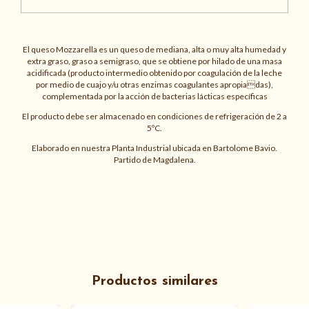
El queso Mozzarella es un queso de mediana, alta o muy alta humedad y
extra graso, graso a semigraso, que se obtiene por hilado de una masa
acidificada (producto intermedio obtenido por coagulación de la leche
por medio de cuajo y/u otras enzimas coagulantes apropiadas),
complementada por la acción de bacterias lácticas específicas
El producto debe ser almacenado en condiciones de refrigeración de 2 a
5ºC.
Elaborado en nuestra Planta Industrial ubicada en Bartolome Bavio.
Partido de Magdalena.
Productos similares