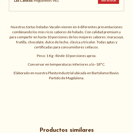
Sin stock
Las Cañitas:
Migueletes 981
Nuestras tortas heladas Vacalin vienen en 6 diferentes presentaciones
combinando los más ricos sabores de helado. Con calidad premium y
para compartir en hasta 10 porciones de los mejores sabores: maracuyá,
frutilla, chocolate, dulce de leche, clásica y tricolor. Todas aptas y
certificadas para consumidores celíacos.
Peso: 1 Kg - Rinde 10 porciones aprox.
Conservar en temperaturas inferiores a lo -18°C.
Elaborado en nuestra Planta Industrial ubicada en Bartolome Bavio.
Partido de Magdalena.
Productos similares