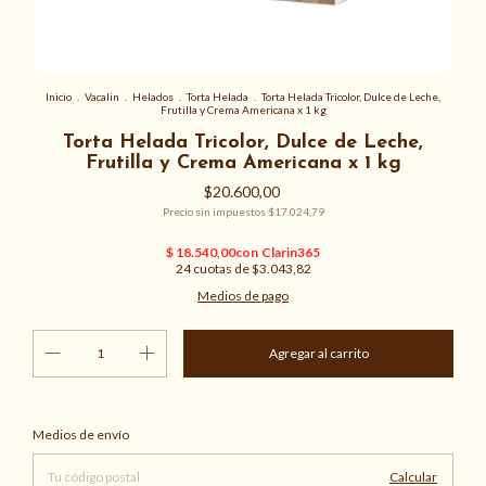
Inicio
.
Vacalin
.
Helados
.
Torta Helada
.
Torta Helada Tricolor, Dulce de Leche,
Frutilla y Crema Americana x 1 kg
Torta Helada Tricolor, Dulce de Leche,
Frutilla y Crema Americana x 1 kg
$20.600,00
Precio sin impuestos
$17.024,79
24
cuotas de
$3.043,82
Medios de pago
Cambiar CP
Entregas para el CP:
Medios de envío
Calcular