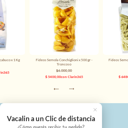
cabuco x 1 Kg
Fideos Semola Conchiglioni x 500 gr -
Fideos Semol
Troncoso
$6.000,00
Vacalin a un Clic de distancia
¿Cómo querés recibir tu pedido?