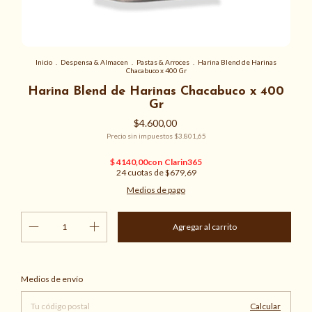
Inicio
.
Despensa & Almacen
.
Pastas & Arroces
.
Harina Blend de Harinas
Chacabuco x 400 Gr
Harina Blend de Harinas Chacabuco x 400
Gr
$4.600,00
Precio sin impuestos
$3.801,65
24
cuotas de
$679,69
Medios de pago
Cambiar CP
Entregas para el CP:
Medios de envío
Calcular