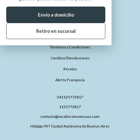
¿Quiénes somos?
¿Cómo comprar?
Envío a domicilio
¿Dónde está mi pedido?
Retiro en sucursal
Preguntas Frecuentes
Términos y Condiciones
Cambios/Devoluciones
Recetas
Abrí tu Franquicia
541131772817
1131772817
contacto@vacalincomoencasa.com
Hidalgo 957 Ciudad Autónoma de Buenos Aires