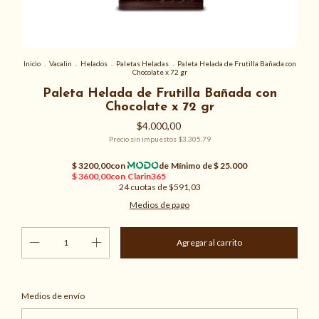
Inicio
.
Vacalin
.
Helados
.
Paletas Heladas
.
Paleta Helada de Frutilla Bañada con
Chocolate x 72 gr
Paleta Helada de Frutilla Bañada con
Chocolate x 72 gr
$4.000,00
Precio sin impuestos
$3.305,79
24
cuotas de
$591,03
Medios de pago
Cambiar CP
Entregas para el CP:
Medios de envío