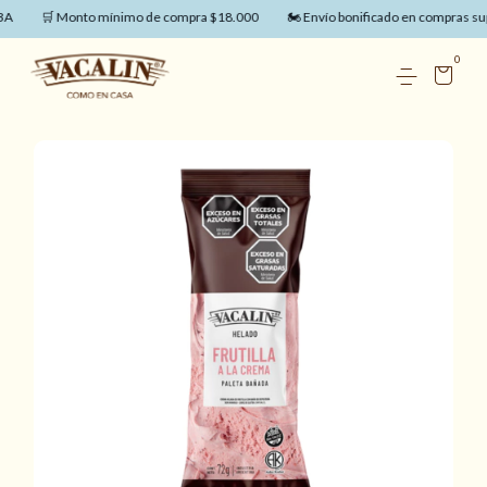
A
🛒 Monto mínimo de compra $18.000
🏍️ Envío bonificado en compras sup
0