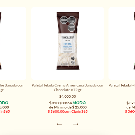
che Bañada con
Paleta Helada Crema Americana Bañada con
Paleta Helada M
 gr
Chocolate x 72 gr
$4.000,00