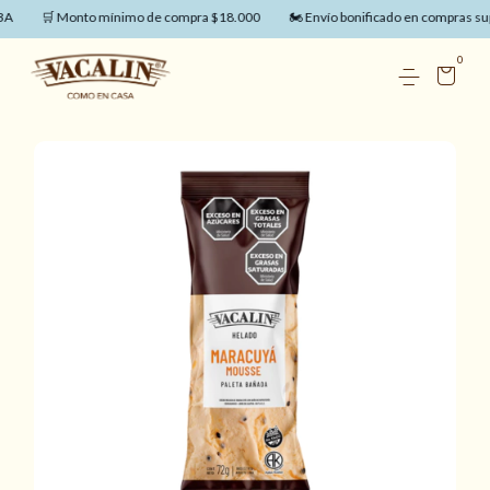
A
🛒 Monto mínimo de compra $18.000
🏍️ Envío bonificado en compras sup
0