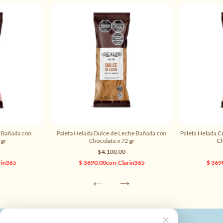
a Bañada con
Paleta Helada Dulce de Leche Bañada con
Paleta Helada 
 gr
Chocolate x 72 gr
Ch
$4.100,00