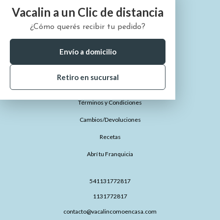
Vacalin a un Clic de distancia
¿Cómo querés recibir tu pedido?
¿Quiénes somos?
¿Cómo comprar?
Envío a domicilio
¿Dónde está mi pedido?
Retiro en sucursal
Preguntas Frecuentes
Términos y Condiciones
Cambios/Devoluciones
Recetas
Abrí tu Franquicia
541131772817
1131772817
contacto@vacalincomoencasa.com