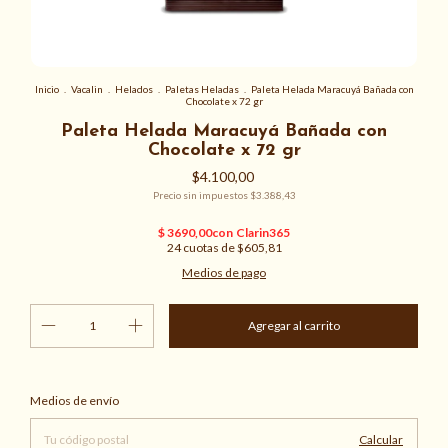
Inicio
.
Vacalin
.
Helados
.
Paletas Heladas
.
Paleta Helada Maracuyá Bañada con
Chocolate x 72 gr
Paleta Helada Maracuyá Bañada con
Chocolate x 72 gr
$4.100,00
Precio sin impuestos
$3.388,43
24
cuotas de
$605,81
Medios de pago
Cambiar CP
Entregas para el CP:
Medios de envío
Calcular