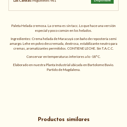
Disponible
Las Cañitas:
Migueletes 981
Paleta Helada cremosa. La crema es sin tacc. Lo que hace una versión
especial y poco común en los helados.
Ingredientes: Crema helada de Maracuyá con baño de repostería semi
amargo. Lehe en polvo descremada, dextrosa, estabilizante neutro para
cremas, aromatizantes permitidos. CONTIENE LECHE. Sin T.A.C.C.
Conservar en temperaturas inferiores a lo -18°C.
Elaborado en nuestra Planta Industrial ubicada en Bartolome Bavio.
Partido de Magdalena.
Productos similares