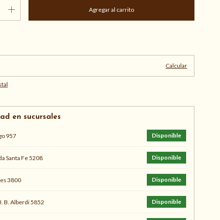
Cambiar CP
:
Calcular
tal
dad en sucursales
Disponible
go 957
Disponible
a Santa Fe 5208
Disponible
s 3800
Disponible
J. B. Alberdi 5852