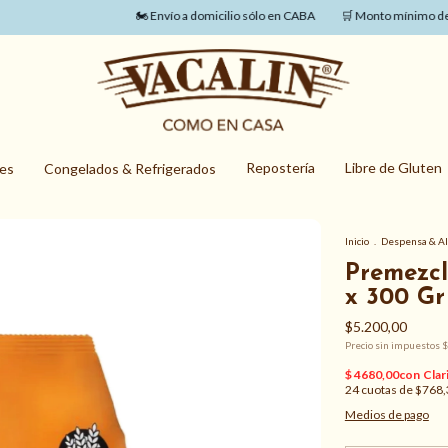
🏍️ Envío a domicilio sólo en CABA
🛒 Monto mínimo de com
Repostería
Libre de Gluten
nes
Congelados & Refrigerados
Inicio
.
Despensa & A
Premezc
x 300 Gr
$5.200,00
Precio sin impuestos
$
24
cuotas de
$768,
Medios de pago