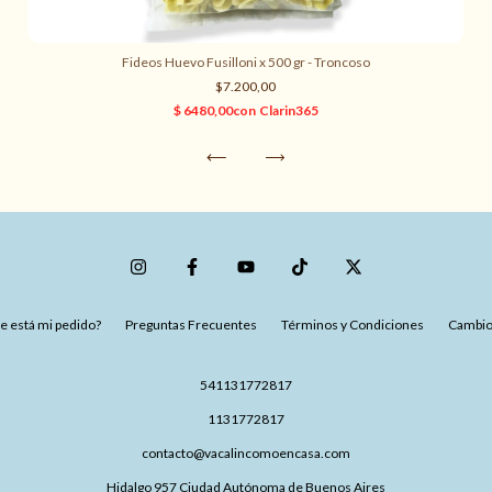
Fideos Huevo Fusilloni x 500 gr - Troncoso
$7.200,00
 está mi pedido?
Preguntas Frecuentes
Términos y Condiciones
Cambio
541131772817
1131772817
contacto@vacalincomoencasa.com
Hidalgo 957 Ciudad Autónoma de Buenos Aires