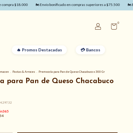
pra $18.000
🏍️ Envío bonificado en compras superiores a $75.500
🏍️ Envío
0
Promos Destacadas
Bancos
lmacen
.
Pastas & Arroces
.
Premezcla para Pan de Queso Chacabuco x 300 Gr
la para Pan de Queso Chacabuco
4.297,52
34