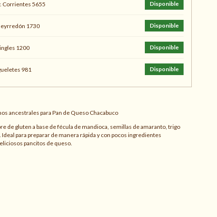
Disponible
. Corrientes 5655
Disponible
ueyrredón 1730
Disponible
ingles 1200
Disponible
ueletes 981
nos ancestrales para Pan de Queso Chacabuco
bre de gluten a base de fécula de mandioca, semillas de amaranto, trigo
 Ideal para preparar de manera rápida y con pocos ingredientes
eliciosos pancitos de queso.