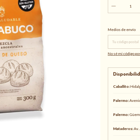
Entregas para el CP
Medios de envío
No sé mi código pos
Disponibili
Caballito:
Hidal
Palermo:
Avenid
Palermo:
Güeme
Mataderos:
Av. 