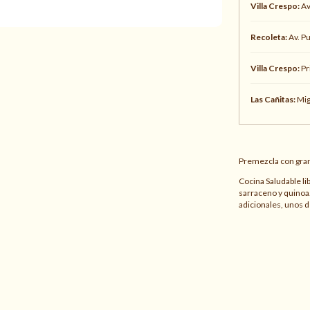
Villa Crespo:
Av
Recoleta:
Av. P
Villa Crespo:
Pr
Las Cañitas:
Mig
Premezcla con gra
Cocina Saludable li
sarraceno y quinoa.
adicionales, unos d